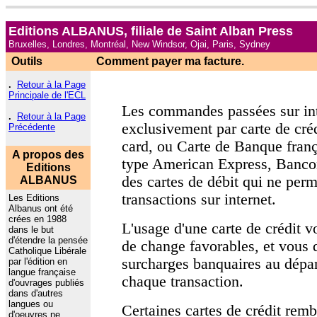
Editions ALBANUS, filiale de Saint Alban Press
Bruxelles, Londres, Montréal, New Windsor, Ojai, Paris, Sydney
Outils
Comment payer ma facture.
.
Retour à la Page
Principale de l'ECL
Les commandes passées sur int
.
Retour à la Page
exclusivement par carte de cré
Précédente
card, ou Carte de Banque franç
A propos des
type American Express, Bancon
Editions
des cartes de débit qui ne perm
ALBANUS
transactions sur internet.
Les Editions
Albanus ont été
crées en 1988
L'usage d'une carte de crédit 
dans le but
d'étendre la pensée
de change favorables, et vous 
Catholique Libérale
surcharges banquaires au départ
par l'édition en
langue française
chaque transaction.
d'ouvrages publiés
dans d'autres
langues ou
Certaines cartes de crédit remb
d'oeuvres ne