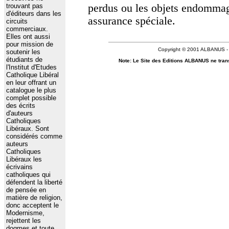
trouvant pas
perdus ou les objets endommagé
d'éditeurs dans les
assurance spéciale.
circuits
commerciaux.
Elles ont aussi
pour mission de
Copyright © 2001 ALBANUS - Al
soutenir les
étudiants de
Note: Le Site des Editions ALBANUS ne trans
l'Institut d'Etudes
Catholique Libéral
en leur offrant un
catalogue le plus
complet possible
des écrits
d'auteurs
Catholiques
Libéraux. Sont
considérés comme
auteurs
Catholiques
Libéraux les
écrivains
catholiques qui
défendent la liberté
de pensée en
matière de religion,
donc acceptent le
Modernisme,
rejettent les
dogmes et toute