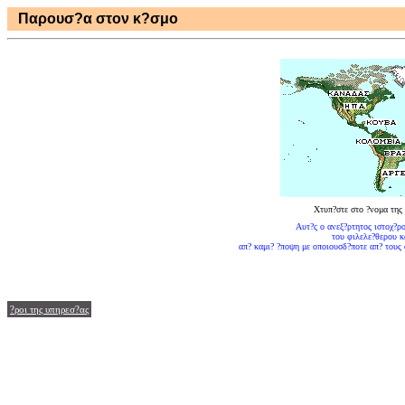
Παρουσ?α στον κ?σμο
Χτυπ?στε στο ?νομα της 
Αυτ?ς ο ανεξ?ρτητος ιστοχ?ρο
του φιλελε?θερου κ
απ? καμι? ?ποψη με οποιουσδ?ποτε απ? τους
?ροι της υπηρεσ?ας